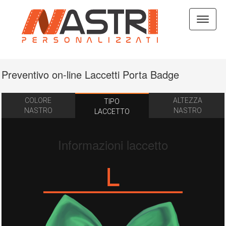
Espan
barra
di
naviga
Preventivo on-line Laccetti Porta Badge
COLORE
ALTEZZA
TIPO
NASTRO
NASTRO
LACCETTO
Informazioni laccetto