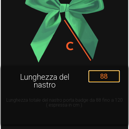
Lunghezza del
nastro
Lunghezza totale del nastro porta badge da 88 fino a 120
( espressa in cm ).