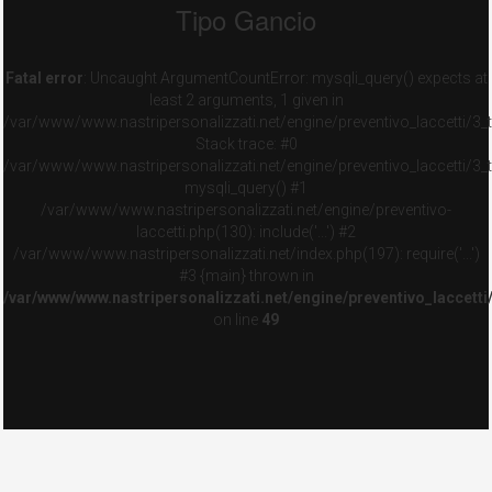
Tipo Gancio
Fatal error
: Uncaught ArgumentCountError: mysqli_query() expects at
least 2 arguments, 1 given in
/var/www/www.nastripersonalizzati.net/engine/preventivo_laccetti/3_
Stack trace: #0
/var/www/www.nastripersonalizzati.net/engine/preventivo_laccetti/3_
mysqli_query() #1
/var/www/www.nastripersonalizzati.net/engine/preventivo-
laccetti.php(130): include('...') #2
/var/www/www.nastripersonalizzati.net/index.php(197): require('...')
#3 {main} thrown in
/var/www/www.nastripersonalizzati.net/engine/preventivo_laccett
on line
49