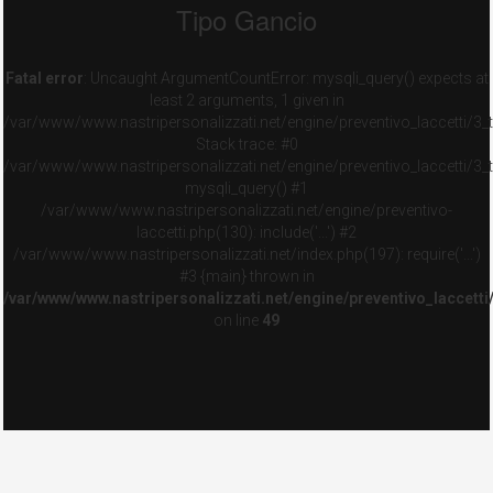
Tipo Gancio
Fatal error
: Uncaught ArgumentCountError: mysqli_query() expects at
least 2 arguments, 1 given in
/var/www/www.nastripersonalizzati.net/engine/preventivo_laccetti/3_
Stack trace: #0
/var/www/www.nastripersonalizzati.net/engine/preventivo_laccetti/3_
mysqli_query() #1
/var/www/www.nastripersonalizzati.net/engine/preventivo-
laccetti.php(130): include('...') #2
/var/www/www.nastripersonalizzati.net/index.php(197): require('...')
#3 {main} thrown in
/var/www/www.nastripersonalizzati.net/engine/preventivo_laccett
on line
49