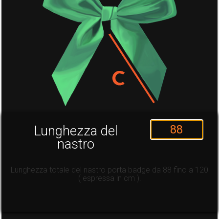
Lunghezza del
nastro
Lunghezza totale del nastro porta badge da 88 fino a 120
( espressa in cm ).