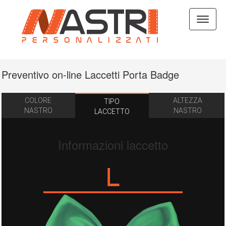
Espan
barra
di
naviga
Preventivo on-line Laccetti Porta Badge
COLORE
ALTEZZA
TIPO
NASTRO
NASTRO
LACCETTO
Informazioni laccetto