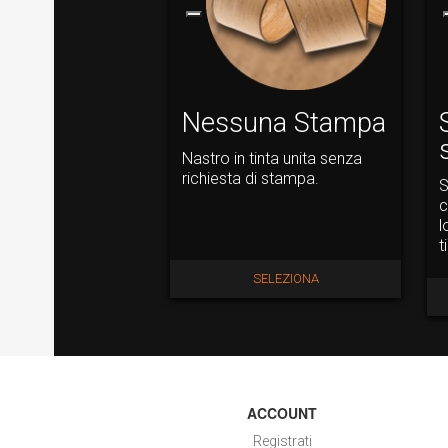
Nessuna Stampa
Nastro in tinta unita senza
richiesta di stampa.
S
c
l
t
SELEZIONA
ACCOUNT
Registrati