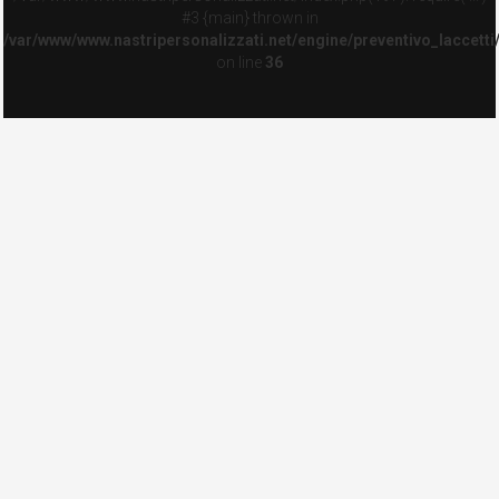
#3 {main} thrown in
/var/www/www.nastripersonalizzati.net/engine/preventivo_laccetti
on line
36