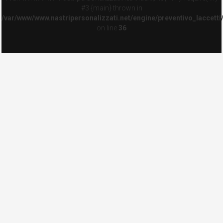
#3 {main} thrown in
/var/www/www.nastripersonalizzati.net/engine/preventivo_laccetti
on line
36